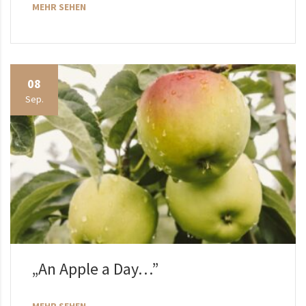
MEHR SEHEN
08
Sep.
„An Apple a Day…”