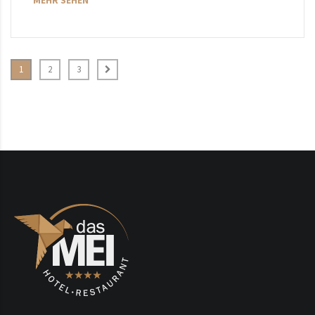
MEHR SEHEN
1
2
3