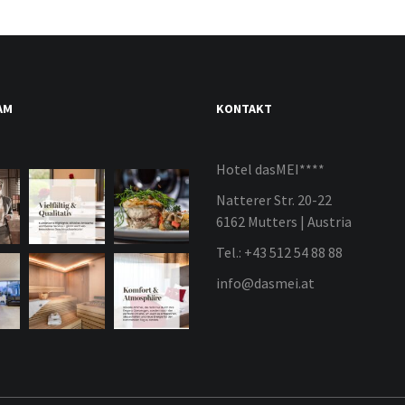
AM
KONTAKT
Hotel dasMEI****
Natterer Str. 20-22
6162 Mutters | Austria
Tel.: +43 512 54 88 88
info@dasmei.at