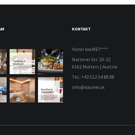
AM
KONTAKT
Hotel dasMEI****
Natterer Str. 20-22
6162 Mutters | Austria
Tel.: +43 512 54 88 88
info@dasmei.at