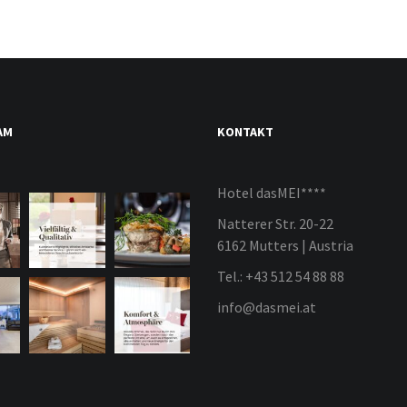
AM
KONTAKT
Hotel dasMEI****
Natterer Str. 20-22
6162 Mutters | Austria
Tel.: +43 512 54 88 88
info@dasmei.at