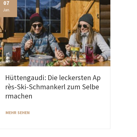
07
Jan.
Hüttengaudi: Die leckersten Ap
rès-Ski-Schmankerl zum Selbe
rmachen
MEHR SEHEN