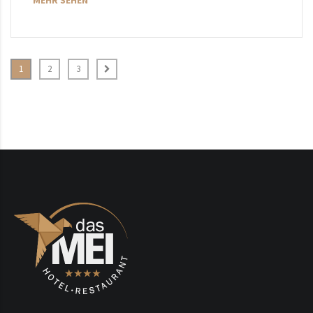
MEHR SEHEN
1
2
3