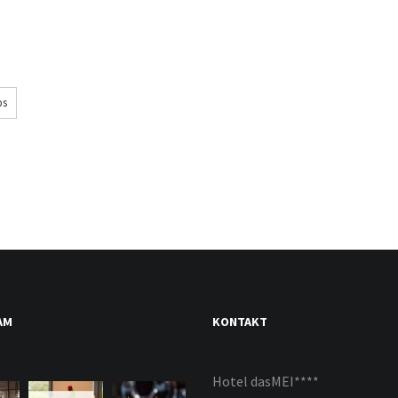
ps
AM
KONTAKT
Hotel dasMEI****