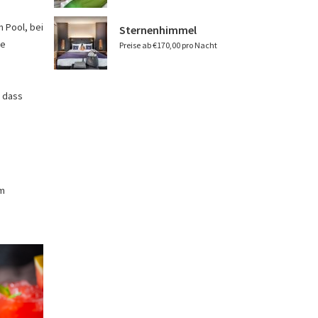
m Pool, bei
Sternenhimmel
se
Preise ab €170,00 pro Nacht
, dass
em