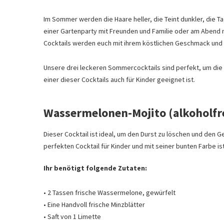
Im Sommer werden die Haare heller, die Teint dunkler, die T
einer Gartenparty mit Freunden und Familie oder am Abend n
Cocktails werden euch mit ihrem köstlichen Geschmack und
Unsere drei leckeren Sommercocktails sind perfekt, um die
einer dieser Cocktails auch für Kinder geeignet ist.
Wassermelonen-Mojito (alkoholfr
Dieser Cocktail ist ideal, um den Durst zu löschen und de
perfekten Cocktail für Kinder und mit seiner bunten Farbe 
Ihr benötigt folgende Zutaten:
• 2 Tassen frische Wassermelone, gewürfelt
• Eine Handvoll frische Minzblätter
• Saft von 1 Limette