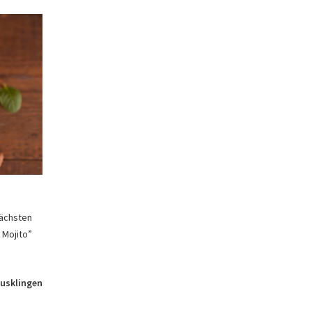
nächsten
o Mojito”
ausklingen