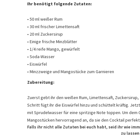
Ihr benötigt folgende Zutaten:
• 50 ml weißer Rum
• 30 ml frischer Limettensaft
• 20 ml Zuckersirup
• Einige frische Minzblätter
• 1/4 reife Mango, gewürfelt
• Soda-Wasser
• Eiswürfel
• Minzzweige und Mangostücke zum Garnieren
Zubereitung:
Zuerst gebt ihr den weißen Rum, Limettensaft, Zuckersirup, 
Schritt fügt ihr die Eiswürfel hinzu und schüttelt kräftig. Jet
mit Sprudelwasser für eine spritzige Note toppen. Um dem C
Mangostücken hervorragend an, da sie den Cocktail perfekt
Falls ihr nicht alle Zutaten bei euch habt, seid ihr wie i
zu lassen