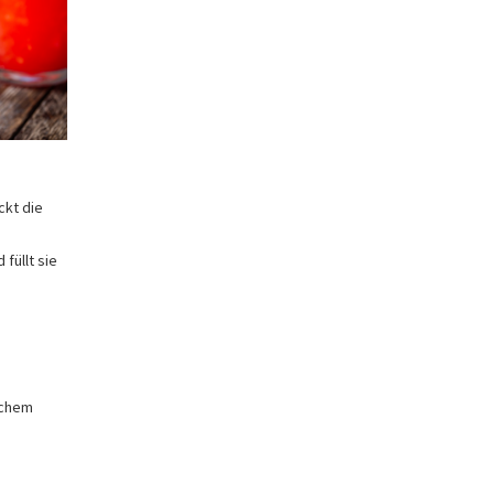
ckt die
füllt sie
schem