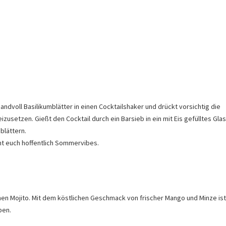
andvoll Basilikumblätter in einen Cocktailshaker und drückt vorsichtig die
usetzen. Gießt den Cocktail durch ein Barsieb in ein mit Eis gefülltes Gla
blättern.
ht euch hoffentlich Sommervibes.
chen Mojito. Mit dem köstlichen Geschmack von frischer Mango und Minze ist
ben.