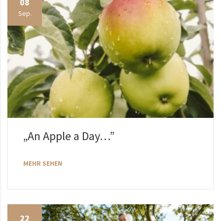
08
Sep.
„An Apple a Day…”
MEHR SEHEN
22