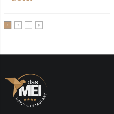
MEHR SEHEN
1
2
3