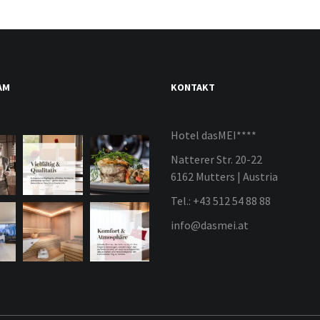
AM
KONTAKT
Hotel dasMEI****
Natterer Str. 20-22
6162 Mutters | Austria
Tel.: +43 512 54 88 88
info@dasmei.at