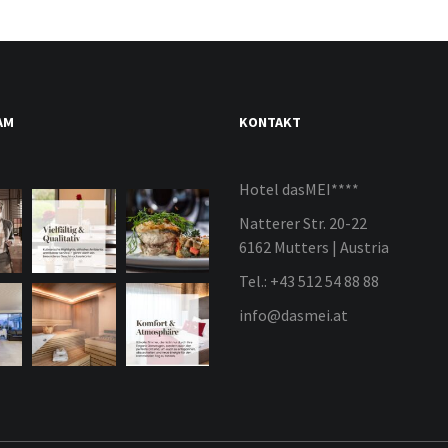
AM
KONTAKT
Hotel dasMEI****
Natterer Str. 20-22
6162 Mutters | Austria
Tel.: +43 512 54 88 88
info@dasmei.at