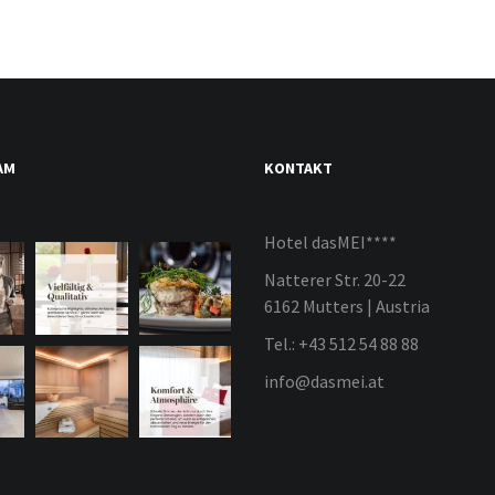
AM
KONTAKT
Hotel dasMEI****
Natterer Str. 20-22
6162 Mutters | Austria
Tel.: +43 512 54 88 88
info@dasmei.at