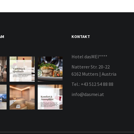
AM
KONTAKT
Hotel dasMEI****
Natterer Str. 20-22
6162 Mutters | Austria
Tel.: +43 512 54 88 88
info@dasmei.at