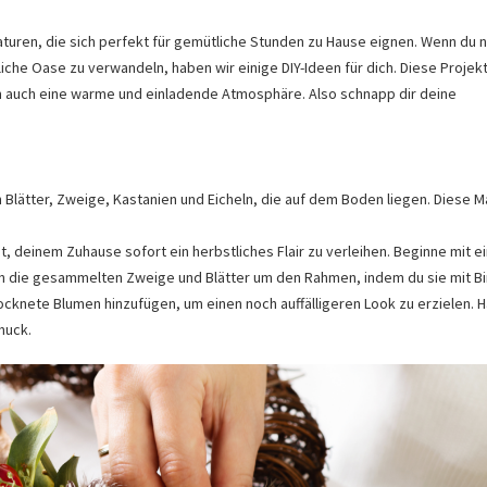
turen, die sich perfekt für gemütliche Stunden zu Hause eignen. Wenn du 
iche Oase zu verwandeln, haben wir einige DIY-Ideen für dich. Diese Projek
m auch eine warme und einladende Atmosphäre. Also schnapp dir deine
Blätter, Zweige, Kastanien und Eicheln, die auf dem Boden liegen. Diese Ma
it, deinem Zuhause sofort ein herbstliches Flair zu verleihen. Beginne mit 
nn die gesammelten Zweige und Blätter um den Rahmen, indem du sie mit B
rocknete Blumen hinzufügen, um einen noch auffälligeren Look zu erzielen. 
muck.