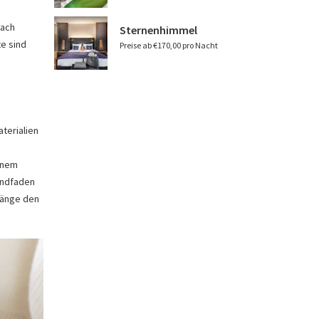
nach
Sternenhimmel
te sind
Preise ab €170,00 pro Nacht
terialien
einem
indfaden
Hänge den