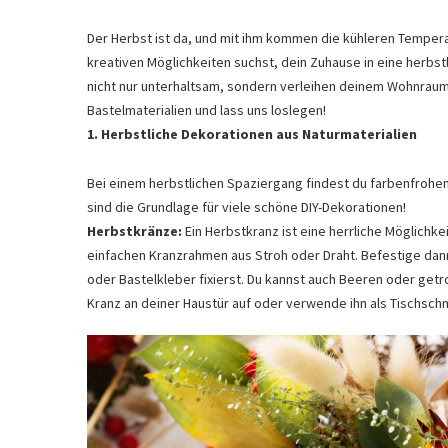
Der Herbst ist da, und mit ihm kommen die kühleren Tempera
kreativen Möglichkeiten suchst, dein Zuhause in eine herbstl
nicht nur unterhaltsam, sondern verleihen deinem Wohnrau
Bastelmaterialien und lass uns loslegen!
1. Herbstliche Dekorationen aus Naturmaterialien
Bei einem herbstlichen Spaziergang findest du farbenfrohen 
sind die Grundlage für viele schöne DIY-Dekorationen!
Herbstkränze:
Ein Herbstkranz ist eine herrliche Möglichke
einfachen Kranzrahmen aus Stroh oder Draht. Befestige da
oder Bastelkleber fixierst. Du kannst auch Beeren oder get
Kranz an deiner Haustür auf oder verwende ihn als Tischsch