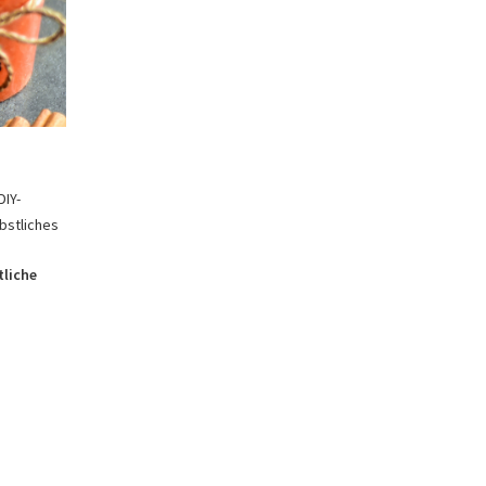
DIY-
rbstliches
tliche