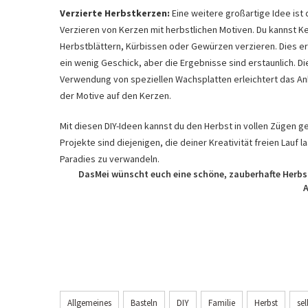
Verzierte Herbstkerzen:
Eine weitere großartige Idee ist 
Verzieren von Kerzen mit herbstlichen Motiven. Du kannst K
Herbstblättern, Kürbissen oder Gewürzen verzieren. Dies e
ein wenig Geschick, aber die Ergebnisse sind erstaunlich. Di
Verwendung von speziellen Wachsplatten erleichtert das A
der Motive auf den Kerzen.
Mit diesen DIY-Ideen kannst du den Herbst in vollen Zügen g
Projekte sind diejenigen, die deiner Kreativität freien Lauf 
Paradies zu verwandeln.
DasMei wünscht euch eine schöne, zauberhafte Herbstze
A
Allgemeines
Basteln
DIY
Familie
Herbst
se