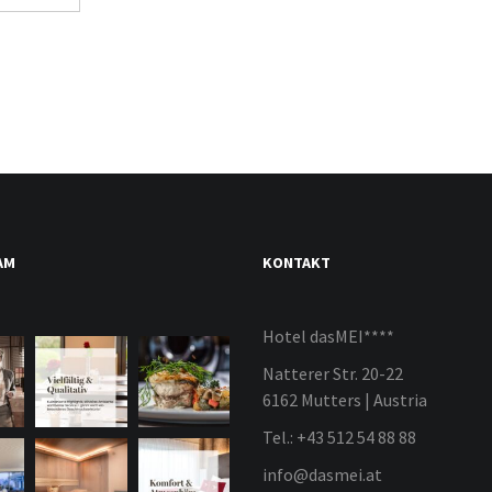
AM
KONTAKT
Hotel dasMEI****
Natterer Str. 20-22
6162 Mutters | Austria
Tel.: +43 512 54 88 88
info@dasmei.at