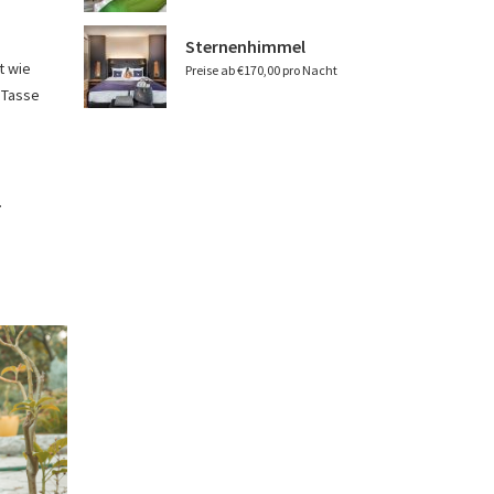
Sternenhimmel
t wie
Preise ab €170,00 pro Nacht
 Tasse
.