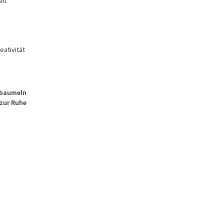
en.
eativität
 baumeln
 zur Ruhe