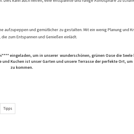
 Dies kann auch helfen, eine entspannte und ruhige Atmosphäre zu schaff
he aufzupeppen und gemütlicher zu gestalten. Mit ein wenig Planung und Kr
, die zum Entspannen und Genießen einlädt.
i**** eingeladen, um in unserer
wunderschönen, grünen Oase die Seele
e und Kuchen ist unser Garten und unsere Terrasse der perfekte Ort, um
zu kommen.
Tipps