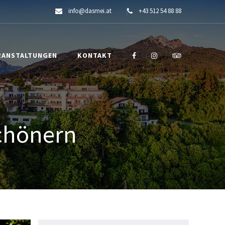
info@dasmei.at
+43 512 54 88 88
RANSTALTUNGEN
KONTAKT
schönern