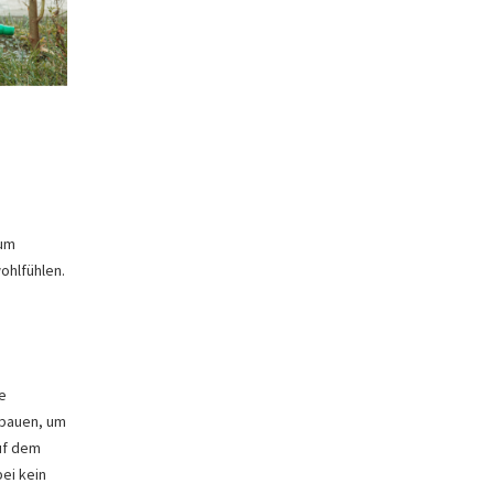
zum
ohlfühlen.
e
nbauen, um
auf dem
ei kein