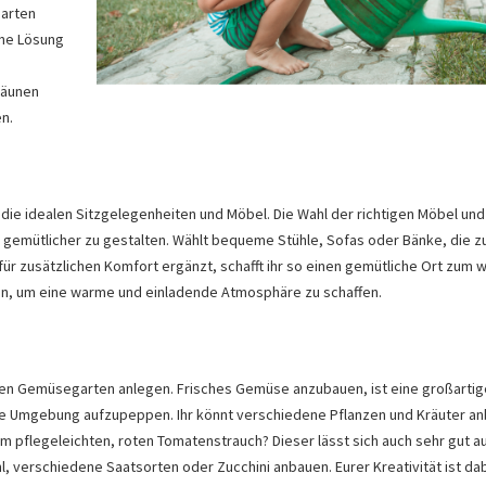
Garten
ine Lösung
Zäunen
n.
 die idealen Sitzgelegenheiten und Möbel.
Die Wahl der richtigen Möbel und
 gemütlicher zu gestalten. Wählt bequeme Stühle, Sofas oder Bänke, die 
ür zusätzlichen Komfort ergänzt, schafft ihr so einen gemütliche Ort zum w
en, um eine warme und einladende Atmosphäre zu schaffen.
einen Gemüsegarten anlegen. Frisches Gemüse anzubauen, ist eine großartig
eure Umgebung aufzupeppen. Ihr könnt verschiedene Pflanzen und Kräuter a
em pflegeleichten, roten Tomatenstrauch? Dieser lässt sich auch sehr gut 
, verschiedene Saatsorten oder Zucchini anbauen. Eurer Kreativität ist dab