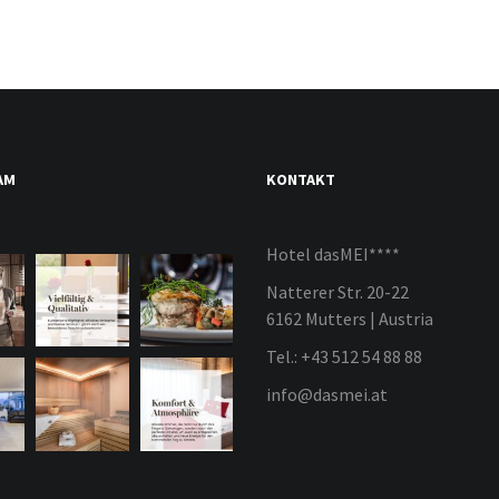
AM
KONTAKT
Hotel dasMEI****
Natterer Str. 20-22
6162 Mutters | Austria
Tel.: +43 512 54 88 88
info@dasmei.at