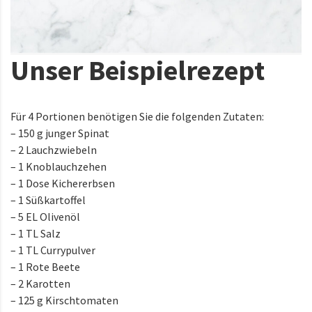
Unser Beispielrezept
Für 4 Portionen benötigen Sie die folgenden Zutaten:
– 150 g junger Spinat
– 2 Lauchzwiebeln
– 1 Knoblauchzehen
– 1 Dose Kichererbsen
– 1 Süßkartoffel
– 5 EL Olivenöl
– 1 TL Salz
– 1 TL Currypulver
– 1 Rote Beete
– 2 Karotten
– 125 g Kirschtomaten