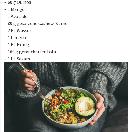
– 60 g Quinoa
– 1 Mango
– 1 Avocado
– 80 g gesalzene Cashew-Kerne
– 2 EL Wasser
– 1 Limette
– 1 EL Honig
– 160 g geräucherter Tofu
– 1 EL Sesam