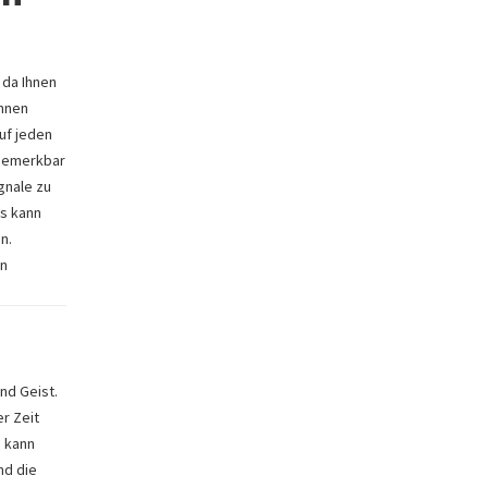
 da Ihnen
önnen
auf jeden
 bemerkbar
gnale zu
ss kann
n.
en
nd Geist.
r Zeit
g kann
nd die