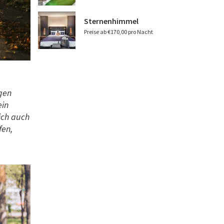
Sternenhimmel
Preise ab €170,00 pro Nacht
ngen
ein
ich auch
fen,