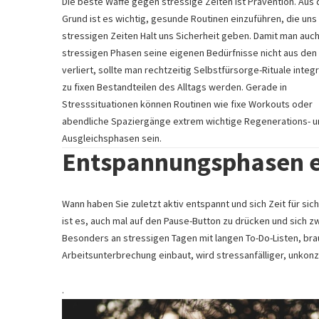
Die beste Waffe gegen stressige Zeiten ist Prävention. Aus
Grund ist es wichtig, gesunde Routinen einzuführen, die uns 
stressigen Zeiten Halt uns Sicherheit geben. Damit man auch
stressigen Phasen seine eigenen Bedürfnisse nicht aus den
verliert, sollte man rechtzeitig Selbstfürsorge-Rituale integr
zu fixen Bestandteilen des Alltags werden. Gerade in
Stresssituationen können Routinen wie fixe
Workouts
oder
abendliche Spaziergänge extrem wichtige Regenerations- 
Ausgleichsphasen sein.
Entspannungsphasen 
Wann haben Sie zuletzt aktiv entspannt und sich Zeit für sich
ist es, auch mal auf den Pause-Button zu drücken und sich z
Besonders an stressigen Tagen mit langen To-Do-Listen, brau
Arbeitsunterbrechung einbaut, wird stressanfälliger, unkonze
.