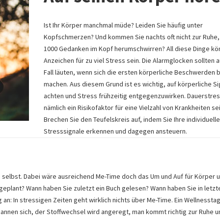
Ist Ihr Körper manchmal müde? Leiden Sie häufig unter
Kopfschmerzen? Und kommen Sie nachts oft nicht zur Ruhe,
1000 Gedanken im Kopf herumschwirren? All diese Dinge k
Anzeichen für zu viel Stress sein. Die Alarmglocken sollten 
Fall läuten, wenn sich die ersten körperliche Beschwerden
machen. Aus diesem Grund ist es wichtig, auf körperliche Si
achten und Stress frühzeitig entgegenzuwirken. Dauerstre
nämlich ein Risikofaktor für eine Vielzahl von Krankheiten sei
Brechen Sie den Teufelskreis auf, indem Sie Ihre individuell
Stresssignale erkennen und dagegen ansteuern.
s selbst. Dabei wäre ausreichend Me-Time doch das Um und Auf für Körper u
geplant? Wann haben Sie zuletzt ein Buch gelesen? Wann haben Sie in letzte
n: In stressigen Zeiten geht wirklich nichts über Me-Time. Ein Wellnessta
nnen sich, der Stoffwechsel wird angeregt, man kommt richtig zur Ruhe u