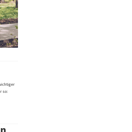
wichtiger
r so:
en