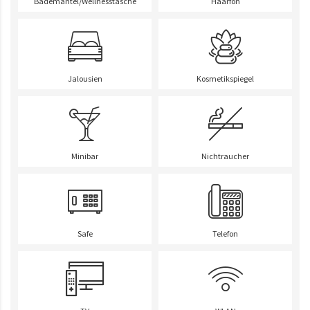
Bademantel/Wellnesstasche
Haarfön
Jalousien
Kosmetikspiegel
Minibar
Nichtraucher
Safe
Telefon