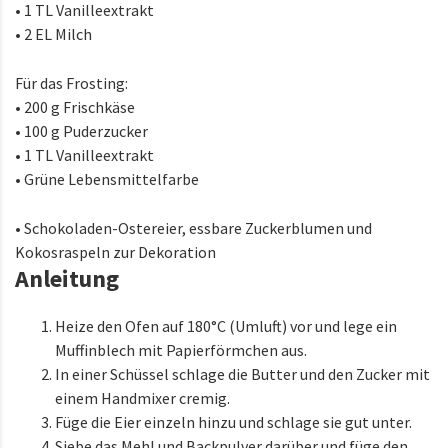
• 1 TL Vanilleextrakt
• 2 EL Milch
Für das Frosting:
• 200 g Frischkäse
• 100 g Puderzucker
• 1 TL Vanilleextrakt
• Grüne Lebensmittelfarbe
• Schokoladen-Ostereier, essbare Zuckerblumen und
Kokosraspeln zur Dekoration
Anleitung
Heize den Ofen auf 180°C (Umluft) vor und lege ein
Muffinblech mit Papierförmchen aus.
In einer Schüssel schlage die Butter und den Zucker mit
einem Handmixer cremig.
Füge die Eier einzeln hinzu und schlage sie gut unter.
Siebe das Mehl und Backpulver darüber und füge den