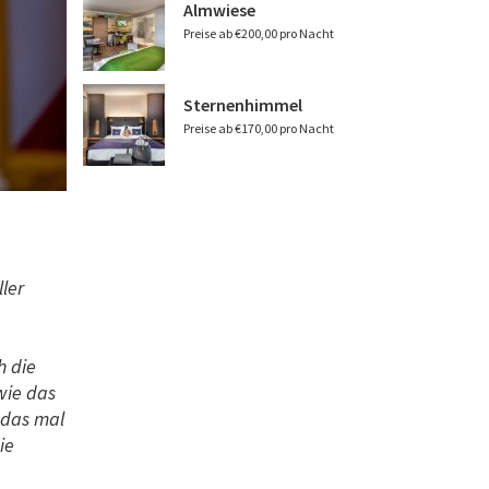
Almwiese
Preise ab €200,00 pro Nacht
Sternenhimmel
Preise ab €170,00 pro Nacht
ler
h die
wie das
 das mal
ie