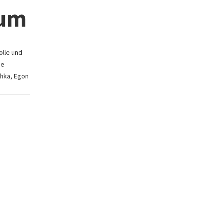
eum
olle und
ne
chka, Egon