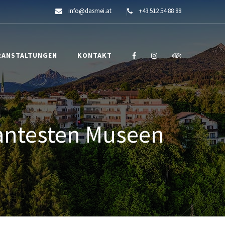
info@dasmei.at
+43 512 54 88 88
RANSTALTUNGEN
KONTAKT
santesten Museen