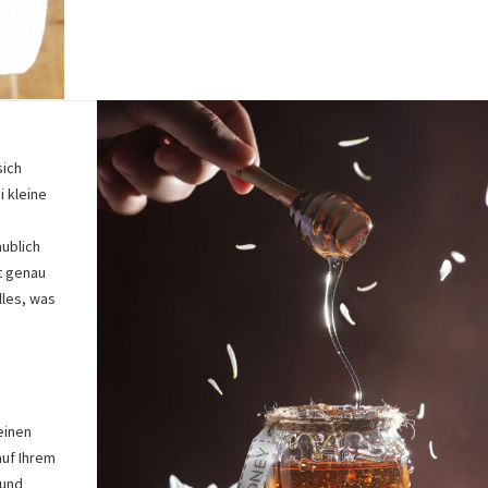
sich
i kleine
aublich
t genau
lles, was
einen
auf Ihrem
 und