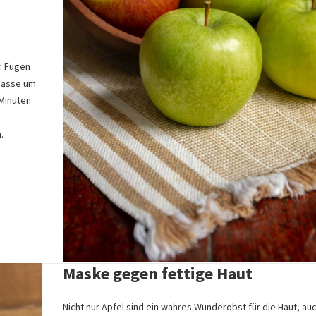
r. Fügen
Masse um.
 Minuten
.
Maske gegen fettige Haut
Nicht nur Äpfel sind ein wahres Wunderobst für die Haut, au