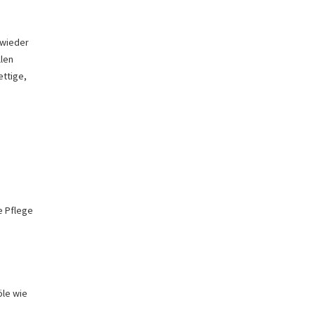
 wieder
llen
ettige,
e Pflege
öle wie