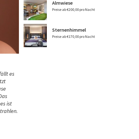
Almwiese
Preise ab €200,00 pro Nacht
Sternenhimmel
Preise ab €170,00 pro Nacht
ällt es
tzt
use
Das
es ist
trahlen.