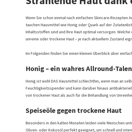
Strahlende Haut dank 
Wenn Sie schon einmal nach einfachen Skincare-Rezepten Au
tauchen Hausmittel wie Honig oder Quark auf der Zutatenliste
Inhaltsstoffen sind und Ihre Haut optimal versorgen. Welche
unreine oder trockene Haut – je nach aktuellem Zustand eig
Im Folgenden finden Sie einen kleinen Überblick über einfa
Honig – ein wahres Allround-Talen
Honig ist wohl DAS Hausmittel schlechthin, wenn man an sel
Feuchtigkeitsspender und kann darüber hinaus antibakteriell
von trockener Haut als auch für die Behandlung von Unreinhe
Speiseöle gegen trockene Haut
Besonders in den kalten Monaten leiden viele Menschen unter
Oliven- oder Kokosöl perfekt geeignet, um schnell und inten