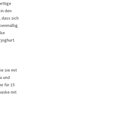
ettige
 in den
, dass sich
 ebenmäßig
ske
rjoghurt.
e sie mit
zu und
ie für 15
maske mit