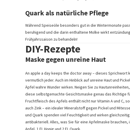
Quark als natürliche Pflege
Während Speiseöle besonders gut in die Wintermonate passt
beruhigend und die darin enthaltene Molke wirkt entzündun
Frühjahrssaison zu behandeln!
DIY-Rezepte
Maske gegen unreine Haut
An apple a day keeps the doctor away – dieses Sprichwort 
vermutlich jeder. Auch im Hinblick auf unreine Haut und Pick
Äpfel wahre Wunder wirken. Neigen Sie zu Hautunreinheiten, 
diese selbstgemachte Gesichtsmaske genau das Richtige fü
Fruchtfleisch des Apfels enthält nicht nur Vitamin A und C, s
auch Zink – ein idealer Mineralstoff gegen Pickel und Mitesse
und Quark spenden viel Feuchtigkeit und wirken gleichzeitig
antibakteriell. Alles, was Sie für eine Apfelmaske brauchen, i
Apfel, 1 EL Honig und 2 EL Quark.