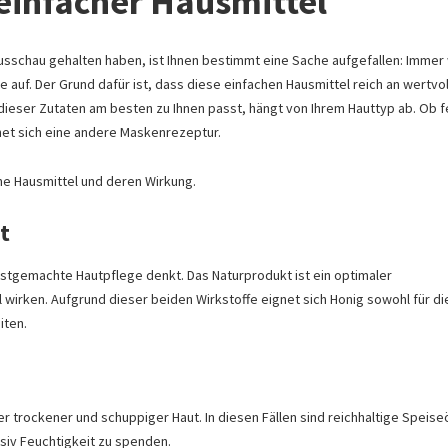
einfacher Hausmittel
sschau gehalten haben, ist Ihnen bestimmt eine Sache aufgefallen: Immer
 auf. Der Grund dafür ist, dass diese einfachen Hausmittel reich an wertvo
 dieser Zutaten am besten zu Ihnen passt, hängt von Ihrem Hauttyp ab. Ob f
net sich eine andere Maskenrezeptur.
che Hausmittel und deren Wirkung.
t
bstgemachte Hautpflege denkt. Das Naturprodukt ist ein optimaler
 wirken. Aufgrund dieser beiden Wirkstoffe eignet sich Honig sowohl für di
iten.
 trockener und schuppiger Haut. In diesen Fällen sind reichhaltige Speise
siv Feuchtigkeit zu spenden.